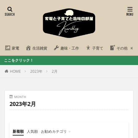
家電
生活雑貨
趣味・工作
子育て
その他
リック！
HOME
2023年
2月
MONTH
2023年2月
新着順
人気順
お勧めカテゴリ