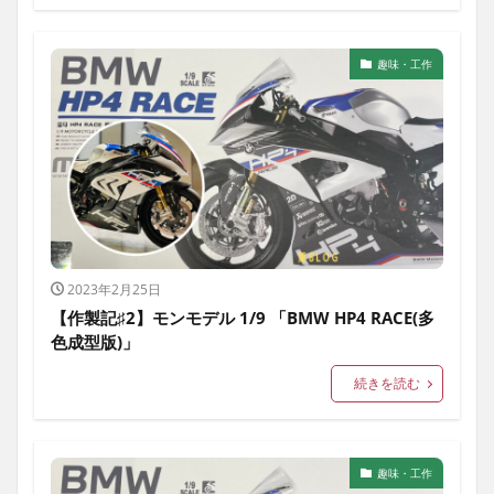
家電
生活雑貨
趣味・工作
子育て
その他
趣味・工作
2023年2月25日
【作製記♯2】モンモデル 1/9 「BMW HP4 RACE(多
色成型版)」
続きを読む
趣味・工作