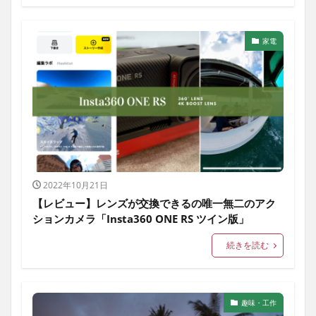
家電
生活雑貨
趣味・工作
子育て
その他
家電
2022年10月21日
【レビュー】レンズが交換できるの唯一無二のアク
ションカメラ「Insta360 ONE RS ツイン版」
続きを読む
趣味・工作