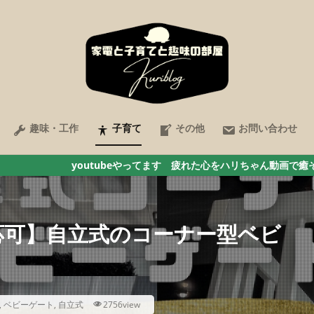
趣味・工作
子育て
その他
お問い合わせ
tubeやってます 疲れた心をハリちゃん動画で癒そう ここをクリック
応可】自立式のコーナー型ベビ
！
,
ベビーゲート
,
自立式
2756view