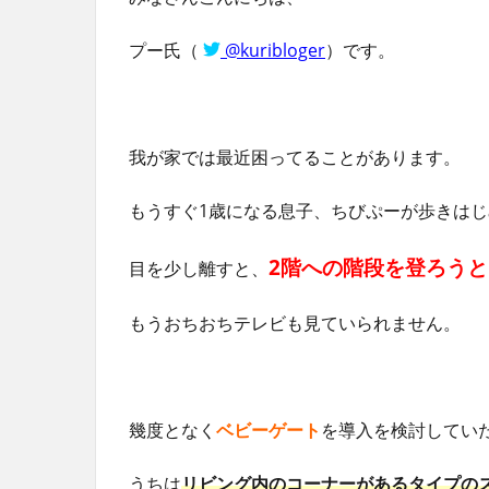
プー氏（
@kuribloger
）です。
我が家では最近困ってることがあります。
もうすぐ1歳になる息子、ちびぷーが歩きは
2階への階段を登ろう
目を少し離すと、
もうおちおちテレビも見ていられません。
幾度となく
ベビーゲート
を導入を検討してい
うちは
リビング内のコーナーがあるタイプの