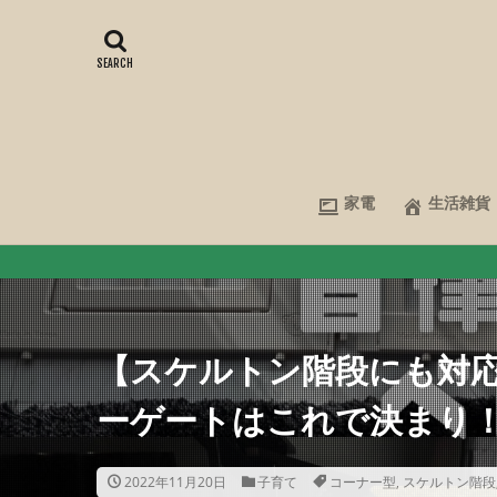
家電
生活雑貨
you
【スケルトン階段にも対
ーゲートはこれで決まり
2022年11月20日
子育て
コーナー型
,
スケルトン階段