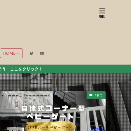
HOMEへ
！
子育て