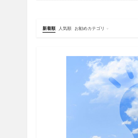
新着順
人気順
お勧めカテゴリ
家電
生活雑貨
趣味・工作
子育て
その他