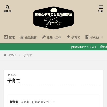
家電
生活雑貨
趣味・工作
子育て
その他
youtubeやってます 疲れた心をハリちゃん
HOME
子育て
TAG
子育て
新着順
人気順
お勧めカテゴリ