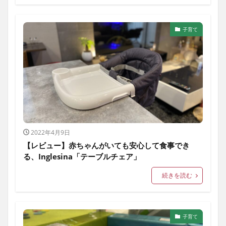
家電
生活雑貨
趣味・工作
子育て
その他
子育て
2022年4月9日
【レビュー】赤ちゃんがいても安心して食事でき
る、Inglesina「テーブルチェア」
続きを読む
子育て