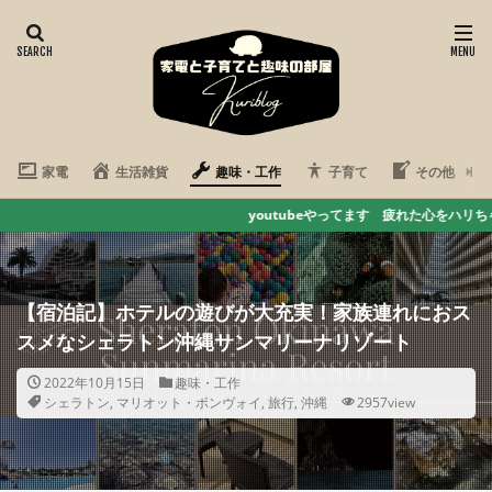
家電
生活雑貨
趣味・工作
子育て
その他
youtubeやってます 疲れた心をハリちゃん動画で癒そう ここをクリ
【宿泊記】ホテルの遊びが大充実！家族連れにおス
スメなシェラトン沖縄サンマリーナリゾート
2022年10月15日
趣味・工作
シェラトン
,
マリオット・ボンヴォイ
,
旅行
,
沖縄
2957view