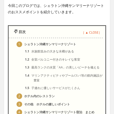
今回このブログでは、シェラトン沖縄サンマリーナリゾート
のおススメポイントを紹介していきます。
目次
1
シェラトン沖縄サンマリーナリゾート
1.1
水族館並みの大きな水槽がある
1.2
全室バルコニー付きのキレイな客室
1.3
最高ランクの水質「AA」の美しいビーチを備える
1.4
マリンアクティビティやプール/スパ等の館内施設が
豊富
1.5
子連れに優しいサービスがたくさん
2
ホテル内のレストラン
3
その他 ホテルの嬉しいポイント
4
シェラトン沖縄サンマリーナリゾート宿泊 まとめ