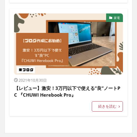
家電
生活雑貨
趣味・工作
子育て
その他
家電
2021年10月30日
【レビュー】激安！3万円以下で使える”良”ノートP
C 『CHUWI Herebook Pro』
続きを読む