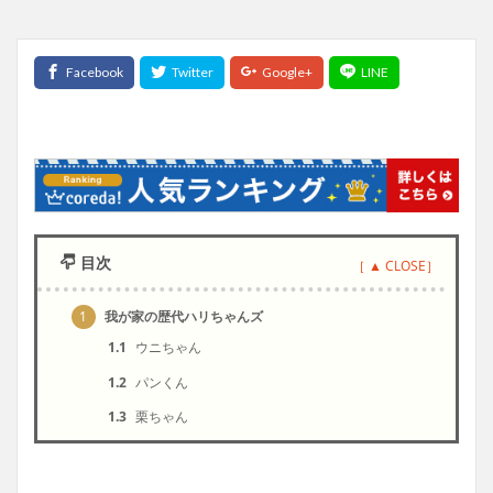
目次
1
我が家の歴代ハリちゃんズ
1.1
ウニちゃん
1.2
パンくん
1.3
栗ちゃん