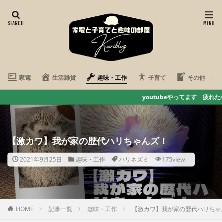
家電
生活雑貨
趣味・工作
子育て
その他
youtubeやってます 疲れた心をハリちゃん動画で癒そ
【激カワ】我が家の歴代ハリちゃんズ！
2021年9月25日
趣味・工作
ハリネズミ
175view
HOME
記事一覧
趣味・工作
【激カワ】我が家の歴代ハリちゃ