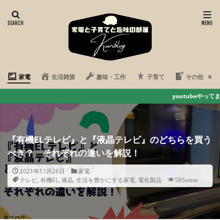
家電
生活雑貨
趣味・工作
子育て
その他
youtubeやってます 疲れた心をハ
『有機ELテレビ』と『液晶テレビ』のどちらを買う
べき？ それぞれの違いを解説！
2021年11月26日
家電
テレビ
,
有機EL
,
液晶
,
生活を豊かにする家電
,
電化製品
585view