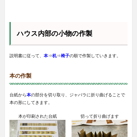
ハウス内部の小物の作製
説明書に従って、
本
⇒
机
⇒
椅子
の順で作製していきます。
本の作製
台紙から
本
の部分を切り取り、ジャバラに折り曲げることで
本の形にしてきます。
本が印刷された台紙
切って折り曲げます