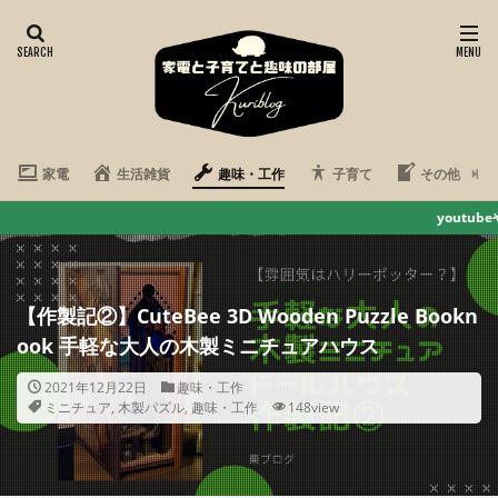
家電
生活雑貨
趣味・工作
子育て
その他
youtubeやってます 疲れた心を
【作製記②】CuteBee 3D Wooden Puzzle Bookn
ook 手軽な大人の木製ミニチュアハウス
2021年12月22日
趣味・工作
ミニチュア
,
木製パズル
,
趣味・工作
148view