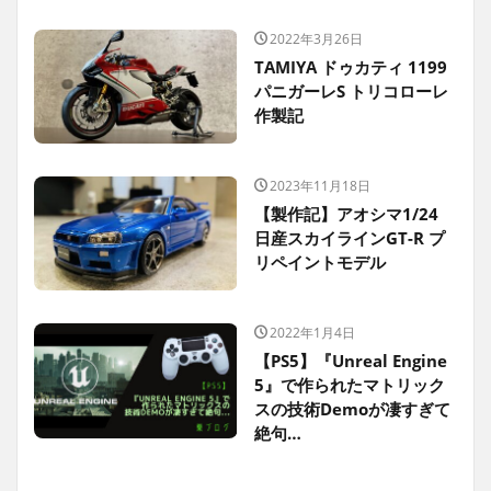
2022年3月26日
TAMIYA ドゥカティ 1199
パニガーレS トリコローレ
作製記
2023年11月18日
【製作記】アオシマ1/24
日産スカイラインGT-R プ
リペイントモデル
2022年1月4日
【PS5】『Unreal Engine
5』で作られたマトリック
スの技術Demoが凄すぎて
絶句…