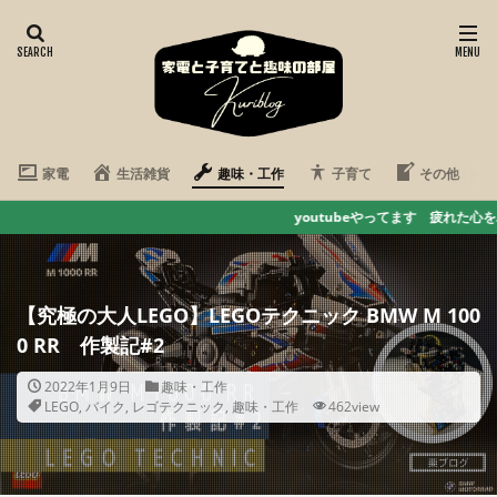
家電
生活雑貨
趣味・工作
子育て
その他
youtubeやってます 疲れた心をハリちゃん動画で癒そう こ
【究極の大人LEGO】LEGOテクニック BMW M 100
0 RR 作製記#2
2022年1月9日
趣味・工作
LEGO
,
バイク
,
レゴテクニック
,
趣味・工作
462view