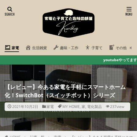
家電
生活雑貨
趣味・工作
子育て
その他
youtubeやってます 疲れた心を
【レビュー】今ある家電を手軽にスマートホーム
化！SwitchBot（スイッチボット）シリーズ
2021年10月2日
家電
MY HOME
,
家
,
電化製品
237view